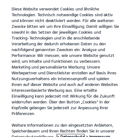
Diese Website verwendet Cookies und ähnliche
open
Technologien. Technisch notwendige Cookies sind aktiv
menu
und können nicht deaktiviert werden. Für alle weiteren
KONTAKT
Zwecke bitten wir um Ihre Einwilligung. Damit willigen Sie
sowohl in das Setzen der jeweiligen Cookies und
Tracking-Technologien und in die anschließende
ANGEBOTSANFRAGE
Verarbeitung der dadurch erhobenen Daten zu den
nachfolgend genannten Zwecken ein: Analyse und
Performance: Wir messen, wie unsere Website genutzt
wird, um Inhalte und Funktionen zu verbessern.
Marketing und personalisierte Werbung: Unsere
Werbepartner und Dienstleister erstellen auf Basis Ihres
Nutzungsverhaltens ein Interessenprofil und spielen
Ihnen auf dieser Website und auch auf anderen Websites
Modelle
interessenbasierte Werbung aus. Eine erteilte
Einwilligung kann jederzeit mit Wirkung für die Zukunft
widerrufen werden. Über den Button „Cookies“ in der
Business
Kopfzeile gelangen Sie jederzeit zur Anpassung Ihrer
Präferenzen.
Angebote
Weitere Informationen zu den eingesetzten Anbietern,
Speicherdauern und Ihren Rechten finden Sie in unserer
Datenschutzerklärung.
> Datenschutz
> Impressum