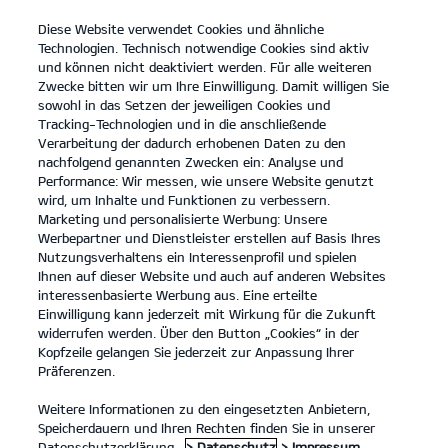
Diese Website verwendet Cookies und ähnliche
open
Technologien. Technisch notwendige Cookies sind aktiv
menu
und können nicht deaktiviert werden. Für alle weiteren
KONTAKT
Zwecke bitten wir um Ihre Einwilligung. Damit willigen Sie
sowohl in das Setzen der jeweiligen Cookies und
Tracking-Technologien und in die anschließende
Entdecken
Verarbeitung der dadurch erhobenen Daten zu den
nachfolgend genannten Zwecken ein: Analyse und
...
ENTDECKEN
Performance: Wir messen, wie unsere Website genutzt
wird, um Inhalte und Funktionen zu verbessern.
Marketing und personalisierte Werbung: Unsere
Werbepartner und Dienstleister erstellen auf Basis Ihres
Nutzungsverhaltens ein Interessenprofil und spielen
Ihnen auf dieser Website und auch auf anderen Websites
interessenbasierte Werbung aus. Eine erteilte
Einwilligung kann jederzeit mit Wirkung für die Zukunft
widerrufen werden. Über den Button „Cookies“ in der
Kopfzeile gelangen Sie jederzeit zur Anpassung Ihrer
Präferenzen.
Weitere Informationen zu den eingesetzten Anbietern,
Speicherdauern und Ihren Rechten finden Sie in unserer
Datenschutzerklärung.
> Datenschutz
> Impressum