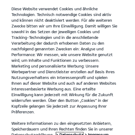
Diese Website verwendet Cookies und ähnliche
open
Technologien. Technisch notwendige Cookies sind aktiv
menu
und können nicht deaktiviert werden. Für alle weiteren
KONTAKT
Zwecke bitten wir um Ihre Einwilligung. Damit willigen Sie
sowohl in das Setzen der jeweiligen Cookies und
Tracking-Technologien und in die anschließende
INZAHLUNGNAHME
Verarbeitung der dadurch erhobenen Daten zu den
nachfolgend genannten Zwecken ein: Analyse und
Performance: Wir messen, wie unsere Website genutzt
INZAHLUNGNAHME
wird, um Inhalte und Funktionen zu verbessern.
Marketing und personalisierte Werbung: Unsere
Werbepartner und Dienstleister erstellen auf Basis Ihres
Bitte wähle das Kia Modell aus, für das du dich interessierst und gib
Nutzungsverhaltens ein Interessenprofil und spielen
deine Kontaktdaten an.
Ihnen auf dieser Website und auch auf anderen Websites
interessenbasierte Werbung aus. Eine erteilte
Einwilligung kann jederzeit mit Wirkung für die Zukunft
Wunschfahrzeug
widerrufen werden. Über den Button „Cookies“ in der
Kopfzeile gelangen Sie jederzeit zur Anpassung Ihrer
Bitte wähle ein Modell.
Präferenzen.
Weitere Informationen zu den eingesetzten Anbietern,
Speicherdauern und Ihren Rechten finden Sie in unserer
Datenschutzerklärung.
> Datenschutz
> Impressum