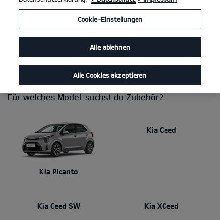
Du brauchst eine Anhängerkupplung, willst das Interieur
Cookie-Einstellungen
persönlicher gestalten, Fahrräder transportieren oder einen sicheren
Platz für deine Hunde schaffen? Mit Kia Zubehör stimmst du dein
Auto perfekt auf deinen Alltag ab. Dabei kannst du dich immer auf
Alle ablehnen
makellose Qualität und Passgenauigkeit verlassen. Dein Kia Händler
berät dich gerne!
Alle Cookies akzeptieren
Für welches Modell suchst du Zubehör?
Kia Ceed
Kia Picanto
Kia Ceed SW
Kia XCeed