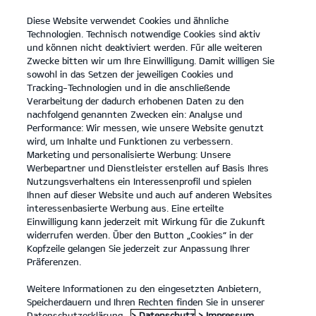
Diese Website verwendet Cookies und ähnliche
open
Technologien. Technisch notwendige Cookies sind aktiv
menu
und können nicht deaktiviert werden. Für alle weiteren
KONTAKT
Zwecke bitten wir um Ihre Einwilligung. Damit willigen Sie
sowohl in das Setzen der jeweiligen Cookies und
Tracking-Technologien und in die anschließende
KIA ZUBEHÖR
Verarbeitung der dadurch erhobenen Daten zu den
nachfolgend genannten Zwecken ein: Analyse und
Performance: Wir messen, wie unsere Website genutzt
KIA ZUBEHÖR
wird, um Inhalte und Funktionen zu verbessern.
Marketing und personalisierte Werbung: Unsere
Werbepartner und Dienstleister erstellen auf Basis Ihres
Nutzungsverhaltens ein Interessenprofil und spielen
Ihnen auf dieser Website und auch auf anderen Websites
interessenbasierte Werbung aus. Eine erteilte
Einwilligung kann jederzeit mit Wirkung für die Zukunft
widerrufen werden. Über den Button „Cookies“ in der
Kopfzeile gelangen Sie jederzeit zur Anpassung Ihrer
Präferenzen.
Weitere Informationen zu den eingesetzten Anbietern,
KIA ORIGINALZUBEHÖR – DAMIT DEIN AUTO ZU DIR
Speicherdauern und Ihren Rechten finden Sie in unserer
PASST.
Datenschutzerklärung.
> Datenschutz
> Impressum