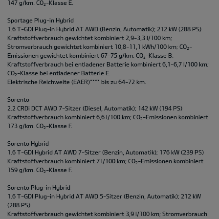
147 g/km. CO
-Klasse E.
2
Sportage Plug-in Hybrid
1.6 T-GDI Plug-in Hybrid AT AWD (Benzin, Automatik); 212 kW (288 PS)
Kraftstoffverbrauch gewichtet kombiniert 2,9-3,3 l/100 km;
Stromverbrauch gewichtet kombiniert 10,8-11,1 kWh/100 km; CO
-
2
Emissionen gewichtet kombiniert 67-75 g/km. CO
-Klasse B.
2
Kraftstoffverbrauch bei entladener Batterie kombiniert 6,1-6,7 l/100 km;
CO
-Klasse bei entladener Batterie E.
2
Elektrische Reichweite (EAER)**** bis zu 64-72 km.
Sorento
2.2 CRDi DCT AWD 7-Sitzer (Diesel, Automatik); 142 kW (194 PS)
Kraftstoffverbrauch kombiniert 6,6 l/100 km; CO
-Emissionen kombiniert
2
173 g/km. CO
-Klasse F.
2
Sorento Hybrid
1.6 T-GDI Hybrid AT AWD 7-Sitzer (Benzin, Automatik); 176 kW (239 PS)
Kraftstoffverbrauch kombiniert 7 l/100 km; CO
-Emissionen kombiniert
2
159 g/km. CO
-Klasse F.
2
Sorento Plug-in Hybrid
1.6 T-GDI Plug-in Hybrid AT AWD 5-Sitzer (Benzin, Automatik); 212 kW
(288 PS)
Kraftstoffverbrauch gewichtet kombiniert 3,9 l/100 km; Stromverbrauch