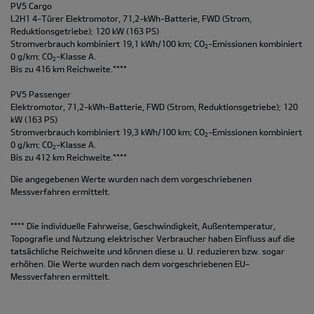
PV5 Cargo
L2H1 4-Türer Elektromotor, 71,2-kWh-Batterie, FWD (Strom,
Reduktionsgetriebe); 120 kW (163 PS)
Stromverbrauch kombiniert 19,1 kWh/100 km; CO
-Emissionen kombiniert
2
0 g/km; CO
-Klasse A.
2
Bis zu 416 km Reichweite.****
PV5 Passenger
Elektromotor, 71,2-kWh-Batterie, FWD (Strom, Reduktionsgetriebe); 120
kW (163 PS)
Stromverbrauch kombiniert 19,3 kWh/100 km; CO
-Emissionen kombiniert
2
0 g/km; CO
-Klasse A.
2
Bis zu 412 km Reichweite.****
Die angegebenen Werte wurden nach dem vorgeschriebenen
Messverfahren ermittelt.
**** Die individuelle Fahrweise, Geschwindigkeit, Außentemperatur,
Topografie und Nutzung elektrischer Verbraucher haben Einfluss auf die
tatsächliche Reichweite und können diese u. U. reduzieren bzw. sogar
erhöhen. Die Werte wurden nach dem vorgeschriebenen EU-
Messverfahren ermittelt.