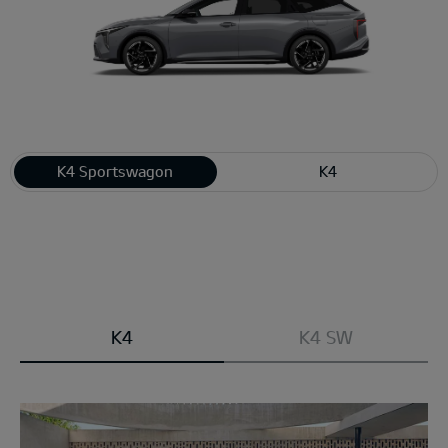
K4 Sportswagon
K4
Modell
K4
K4 SW
wählen: