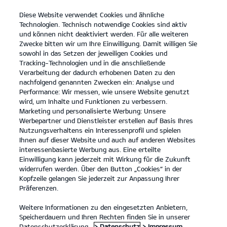
Diese Website verwendet Cookies und ähnliche
open
Technologien. Technisch notwendige Cookies sind aktiv
menu
und können nicht deaktiviert werden. Für alle weiteren
KONTAKT
Zwecke bitten wir um Ihre Einwilligung. Damit willigen Sie
sowohl in das Setzen der jeweiligen Cookies und
Tracking-Technologien und in die anschließende
Der Kia K4
Probefahrt
Verarbeitung der dadurch erhobenen Daten zu den
nachfolgend genannten Zwecken ein: Analyse und
...
...
DER KIA K4
Performance: Wir messen, wie unsere Website genutzt
Der neue Kia K4.
wird, um Inhalte und Funktionen zu verbessern.
Marketing und personalisierte Werbung: Unsere
Werbepartner und Dienstleister erstellen auf Basis Ihres
Komfort in jedem Detail.
Nutzungsverhaltens ein Interessenprofil und spielen
Ihnen auf dieser Website und auch auf anderen Websites
interessenbasierte Werbung aus. Eine erteilte
Einwilligung kann jederzeit mit Wirkung für die Zukunft
widerrufen werden. Über den Button „Cookies“ in der
Kopfzeile gelangen Sie jederzeit zur Anpassung Ihrer
Präferenzen.
Weitere Informationen zu den eingesetzten Anbietern,
Speicherdauern und Ihren Rechten finden Sie in unserer
Datenschutzerklärung.
> Datenschutz
> Impressum